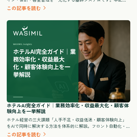
ではPMSの基本定義からクラウド型とオンプレ型の違い、イン
この記事を読む
バウンド対応・OTA連携・消費税処理など日本特有の要件、導
入費用と期間の目安まで、GMが比較検討に必要な情報をすべて
解説します。
ホテルAI完全ガイド｜業務効率化・収益最大化・顧客体
験向上を一挙解説
ホテル経営の三大課題「人手不足・収益低迷・顧客体験向上」
をAIで同時に解決する方法を体系的に解説。フロント自動化・
需要予測・清掃シフト最適化など業務別の活用シナリオと、旅
この記事を読む