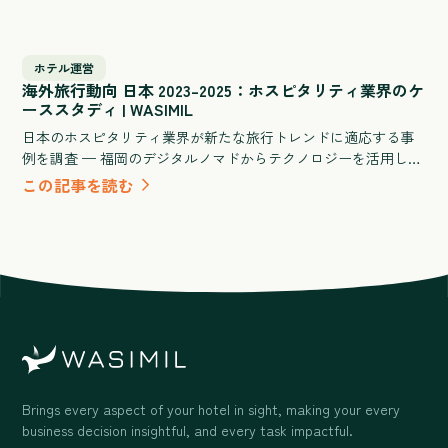
館・ビジネスホテル・シティホテル規模別のROI試算、導入失敗
を防ぐ選定チェックリストを網羅した実践ガイドです。
ホテル運営
海外旅行動向 日本 2023–2025：ホスピタリティ業界のケ
ーススタディ | WASIMIL
日本のホスピタリティ業界が新たな旅行トレンドに適応する事
例を調査 — 福岡のデジタルノマドからテクノロジーを活用した
旅館体験まで。
この記事を読む
Brings every aspect of your hotel in sight, making your every
business decision insightful, and every task impactful.