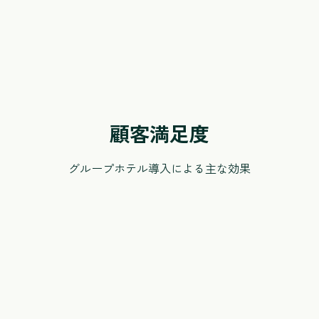
ゲスト要望や清掃のタスク管理を一元化して、心地よい
滞在を提供できる
顧客満足度
グループホテル導入による主な効果
運営効率