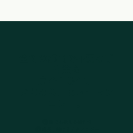
全ての部門で不要な手
作業を
完全自動化。
さよなら、ヒューマン
エラー。
誰でも扱える操作性
成長し続けるテクノロジー