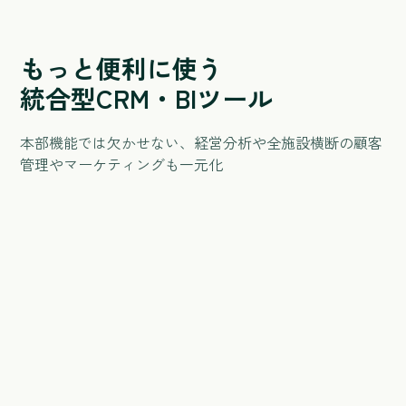
もっと便利に使う
統合型CRM・BIツール
本部機能では欠かせない、経営分析や全施設横断の顧客
管理やマーケティングも一元化
統合型CRM
統合型CRMで全施設横断の顧客分析やマーケティングが
可能に
統合型経営分析・BIツール
統合型経営分析・BIツールでExcel作業からおさらば、瞬