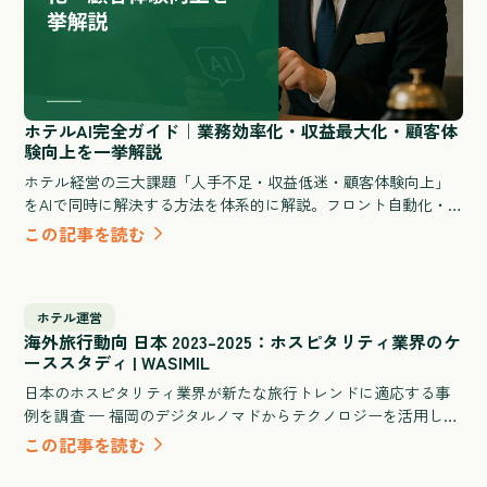
ホテルAI完全ガイド｜業務効率化・収益最大化・顧客体
験向上を一挙解説
ホテル経営の三大課題「人手不足・収益低迷・顧客体験向上」
をAIで同時に解決する方法を体系的に解説。フロント自動化・
需要予測・清掃シフト最適化など業務別の活用シナリオと、旅
この記事を読む
館・ビジネスホテル・シティホテル規模別のROI試算、導入失敗
を防ぐ選定チェックリストを網羅した実践ガイドです。
ホテル運営
海外旅行動向 日本 2023–2025：ホスピタリティ業界のケ
ーススタディ | WASIMIL
日本のホスピタリティ業界が新たな旅行トレンドに適応する事
例を調査 — 福岡のデジタルノマドからテクノロジーを活用した
旅館体験まで。
この記事を読む