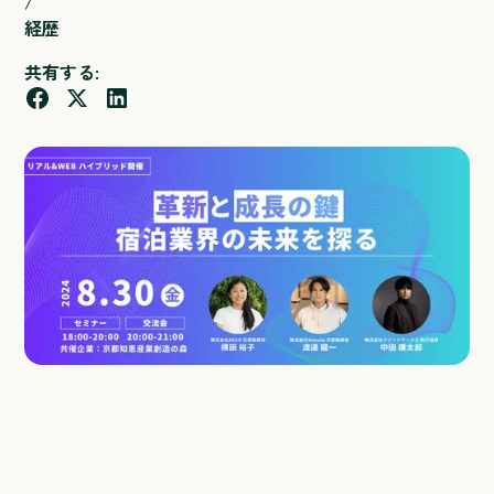
/
経歴
共有する: