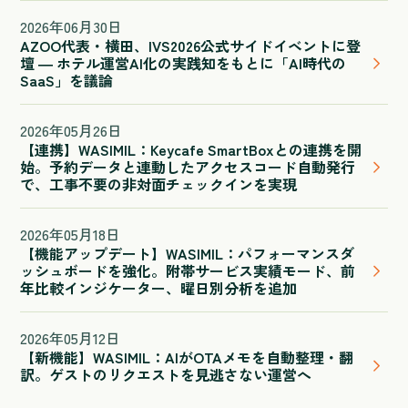
2026
年
06
月
30
日
AZOO代表・横田、IVS2026公式サイドイベントに登
壇 ― ホテル運営AI化の実践知をもとに「AI時代の
SaaS」を議論
2026
年
05
月
26
日
【連携】WASIMIL：Keycafe SmartBoxとの連携を開
始。予約データと連動したアクセスコード自動発行
で、工事不要の非対面チェックインを実現
2026
年
05
月
18
日
【機能アップデート】WASIMIL：パフォーマンスダ
ッシュボードを強化。附帯サービス実績モード、前
年比較インジケーター、曜日別分析を追加
2026
年
05
月
12
日
【新機能】WASIMIL：AIがOTAメモを自動整理・翻
訳。ゲストのリクエストを見逃さない運営へ