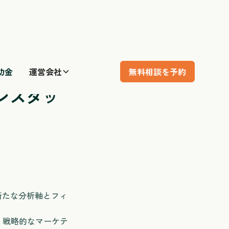
助金
運営会社
無料相談を予約
性別フィルターを追
マンスダッ
新たな分析軸とフィ
、戦略的なマーケテ