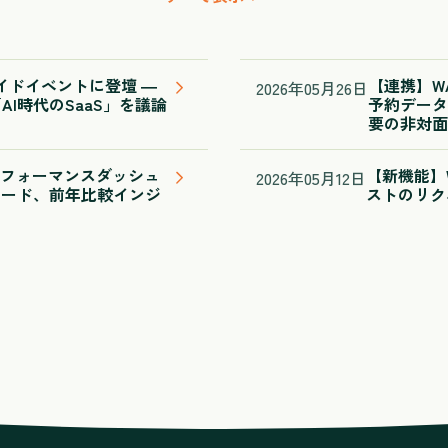
サイドイベントに登壇 ―
【連携】WAS
2026
年
05
月
26
日
I時代のSaaS」を議論
予約データ
要の非対面
：パフォーマンスダッシュ
【新機能】W
2026
年
05
月
12
日
モード、前年比較インジ
ストのリク