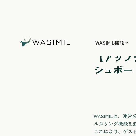
WASIMIL機能
ホームページ
/
【ア
加
【アップ
シュボー
WASIMILは、
ルタリング機能を
これにより、ゲス