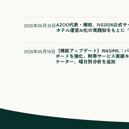
AZOO代表・横田、IVS2026公式
2026
年
06
月
30
日
ホテル運営AI化の実践知をもとに「A
【機能アップデート】WASIMIL
2026
年
05
月
18
日
ボードを強化。附帯サービス実績
ケーター、曜日別分析を追加