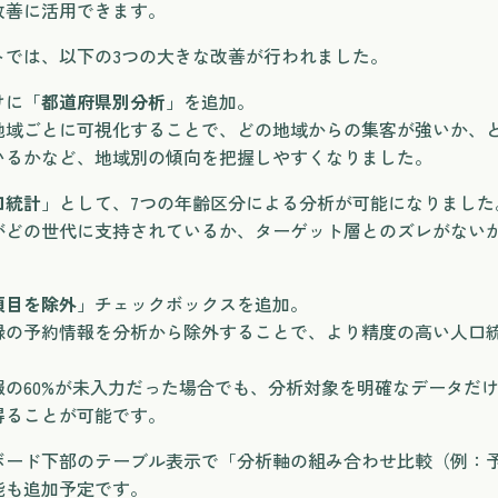
改善に活用できます。
トでは、以下の3つの大きな改善が行われました。
けに「
都道府県別分析
」を追加。
地域ごとに可視化することで、どの地域からの集客が強いか、
いるかなど、地域別の傾向を把握しやすくなりました。
口統計
」として、7つの年齢区分による分析が可能になりました
がどの世代に支持されているか、ターゲット層とのズレがない
項目を除外
」チェックボックスを追加。
録の予約情報を分析から除外することで、より精度の高い人口
報の60%が未入力だった場合でも、分析対象を明確なデータだ
得ることが可能です。
ボード下部のテーブル表示で「分析軸の組み合わせ比較（例：予
能も追加予定です。