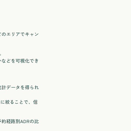
どのエリアでキャン
。
かなどを可視化でき
統計データを得られ
けに絞ることで、信
約経路別ADRの比