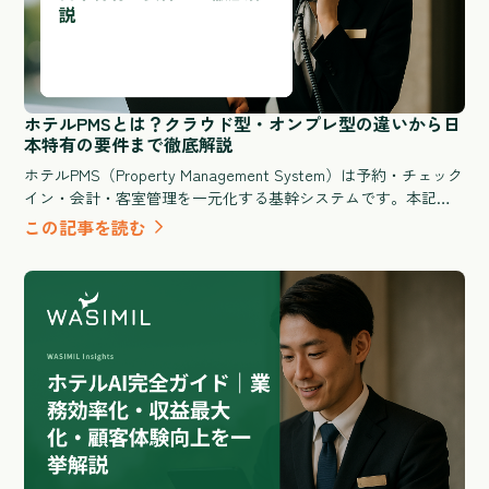
ホテルPMSとは？クラウド型・オンプレ型の違いから日
本特有の要件まで徹底解説
ホテルPMS（Property Management System）は予約・チェック
イン・会計・客室管理を一元化する基幹システムです。本記事
ではPMSの基本定義からクラウド型とオンプレ型の違い、イン
この記事を読む
バウンド対応・OTA連携・消費税処理など日本特有の要件、導
入費用と期間の目安まで、GMが比較検討に必要な情報をすべて
解説します。