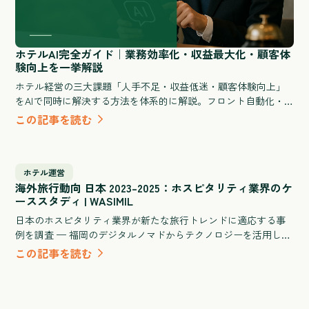
ホテルAI完全ガイド｜業務効率化・収益最大化・顧客体
験向上を一挙解説
ホテル経営の三大課題「人手不足・収益低迷・顧客体験向上」
をAIで同時に解決する方法を体系的に解説。フロント自動化・
需要予測・清掃シフト最適化など業務別の活用シナリオと、旅
この記事を読む
館・ビジネスホテル・シティホテル規模別のROI試算、導入失敗
を防ぐ選定チェックリストを網羅した実践ガイドです。
ホテル運営
海外旅行動向 日本 2023–2025：ホスピタリティ業界のケ
ーススタディ | WASIMIL
日本のホスピタリティ業界が新たな旅行トレンドに適応する事
例を調査 — 福岡のデジタルノマドからテクノロジーを活用した
旅館体験まで。
この記事を読む