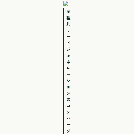
業
種
別
リ
ー
ド
ジ
ェ
ネ
レ
ー
シ
ョ
ン
の
コ
ン
バ
ー
ジ