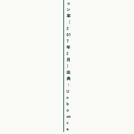
ョ
ン
率
（
2
01
7
年
3
月
）
出
典
：
U
n
b
o
un
c
e