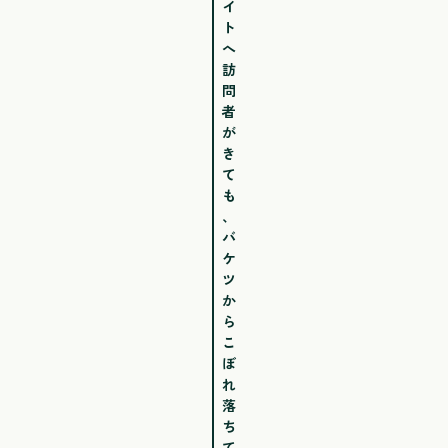
イ
ト
へ
訪
問
者
が
き
て
も
、
バ
ケ
ツ
か
ら
こ
ぼ
れ
落
ち
て