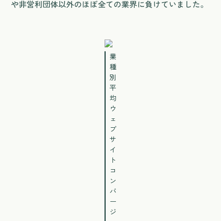
や非営利団体以外のほぼ全ての業界に負けていました。
業
種
別
平
均
ウ
ェ
ブ
サ
イ
ト
コ
ン
バ
ー
ジ