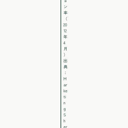
ョ
ン
率
（
20
12
年
4
月
）
出
典
：
M
ar
ke
ti
n
g
S
h
er