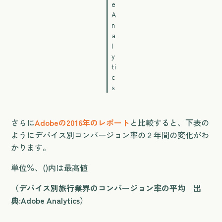
e
A
n
a
l
y
ti
c
s
さらに
Adobeの2016年のレポート
と比較すると、下表の
ようにデバイス別コンバージョン率の２年間の変化がわ
かります。
単位％、()内は最高値
（デバイス別旅行業界のコンバージョン率の平均 出
典:Adobe Analytics）