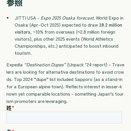
参照
JITTI USA –
Expo 2025 Osaka forecast
. World Expo in
Osaka (Apr–Oct 2025) expected to draw
28.2 million
visitors
, ~10% from overseas (≈2.8 million foreign
visitors), plus other 2025 events (World Athletics
Championships, etc.) anticipated to boost inbound
tourism.
Expedia
“Destination Dupes”
(Unpack ’24 report) – Trave
lers are looking for alternative destinations to avoid crow
ds. Top 2024 “dupe” list included Sapporo (as a stand-in
for a European alpine town). Reflects interest in lesser-k
nown yet comparable locations – something Japan’s tour
ism promoters are leveraging.