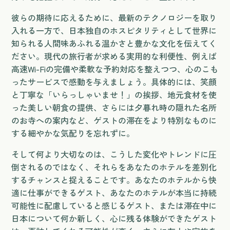
彼らの期待に応えるために、最新のテクノロジーを取り
入れる一方で、日本独自のホスピタリティとして世界に
知られる人間味あふれる温かさと豊かな文化を伝えてく
ださい。現代の旅行者が求める実用的な利便性、例えば
高速Wi-Fiの完備や柔軟な予約対応を整えつつ、心のこも
ったサービスで感動を与えましょう。具体的には、笑顔
と丁寧な「いらっしゃいませ！」の挨拶、地元食材を使
った美しい朝食の提供、さらには夕暮れ時の隠れた名所
のお寺への案内など、ゲストの滞在をより特別なものに
する細やかな気配りを忘れずに。
そして何より大切なのは、こうした変化やトレンドに圧
倒されるのではなく、それらをあなたのホテルを差別化
するチャンスと捉えることです。あなたのホテルから快
適に仕事ができるゲスト、あなたのホテルが本当に持続
可能性に配慮していると感じるゲスト、または滞在中に
日本について何か新しく、心に残る体験ができたゲスト