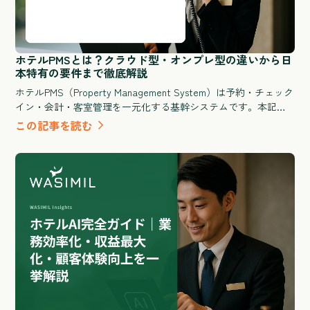
ホテルPMSとは？クラウド型・オンプレ型の違いから日
本特有の要件まで徹底解説
ホテルPMS（Property Management System）は予約・チェック
イン・会計・客室管理を一元化する基幹システムです。本記事
ではPMSの基本定義からクラウド型とオンプレ型の違い、イン
この記事を読む
バウンド対応・OTA連携・消費税処理など日本特有の要件、導
入費用と期間の目安まで、GMが比較検討に必要な情報をすべて
解説します。