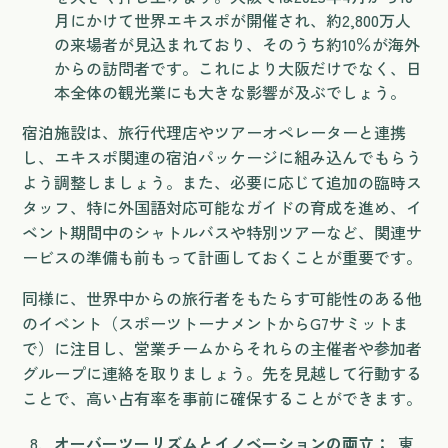
月にかけて世界エキスポが開催され、約2,800万人
の来場者が見込まれており、そのうち約10％が海外
からの訪問者です。これにより大阪だけでなく、日
本全体の観光業にも大きな影響が及ぶでしょう。
宿泊施設は、旅行代理店やツアーオペレーターと連携
し、エキスポ関連の宿泊パッケージに組み込んでもらう
よう調整しましょう。また、必要に応じて追加の臨時ス
タッフ、特に外国語対応可能なガイドの育成を進め、イ
ベント期間中のシャトルバスや特別ツアーなど、関連サ
ービスの準備も前もって計画しておくことが重要です。
同様に、世界中からの旅行者をもたらす可能性のある他
のイベント（スポーツトーナメントからG7サミットま
で）に注目し、営業チームからそれらの主催者や参加者
グループに連絡を取りましょう。先を見越して行動する
ことで、高い占有率を事前に確保することができます。
オーバーツーリズムとイノベーションの両立：
東