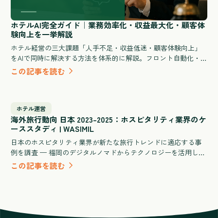
ホテルAI完全ガイド｜業務効率化・収益最大化・顧客体
験向上を一挙解説
ホテル経営の三大課題「人手不足・収益低迷・顧客体験向上」
をAIで同時に解決する方法を体系的に解説。フロント自動化・
需要予測・清掃シフト最適化など業務別の活用シナリオと、旅
この記事を読む
館・ビジネスホテル・シティホテル規模別のROI試算、導入失敗
を防ぐ選定チェックリストを網羅した実践ガイドです。
ホテル運営
海外旅行動向 日本 2023–2025：ホスピタリティ業界のケ
ーススタディ | WASIMIL
日本のホスピタリティ業界が新たな旅行トレンドに適応する事
例を調査 — 福岡のデジタルノマドからテクノロジーを活用した
旅館体験まで。
この記事を読む