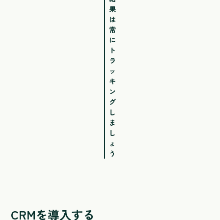
果
は
常
に
ト
ラ
ッ
キ
ン
グ
し
ま
し
ょ
う
CRMを導入する