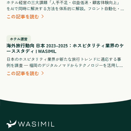
ホテル経営の三大課題「人手不足・収益低迷・顧客体験向上」
をAIで同時に解決する方法を体系的に解説。フロント自動化・
需要予測・清掃シフト最適化など業務別の活用シナリオと、旅
この記事を読む
館・ビジネスホテル・シティホテル規模別のROI試算、導入失敗
を防ぐ選定チェックリストを網羅した実践ガイドです。
ホテル運営
海外旅行動向 日本 2023–2025：ホスピタリティ業界のケ
ーススタディ | WASIMIL
日本のホスピタリティ業界が新たな旅行トレンドに適応する事
例を調査 — 福岡のデジタルノマドからテクノロジーを活用した
旅館体験まで。
この記事を読む