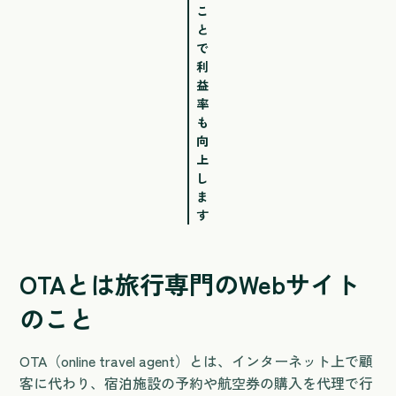
こ
と
で
利
益
率
も
向
上
し
ま
す
OTAとは旅行専門のWebサイト
のこと
OTA（online travel agent）とは、インターネット上で顧
客に代わり、宿泊施設の予約や航空券の購入を代理で行