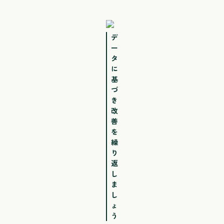
デ
ー
タ
に
基
づ
き
改
善
を
繰
り
返
し
ま
し
ょ
う