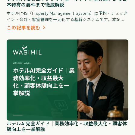
本特有の要件まで徹底解説
ホテルPMS（Property Management System）は予約・チェック
イン・会計・客室管理を一元化する基幹システムです。本記事
ではPMSの基本定義からクラウド型とオンプレ型の違い、イン
この記事を読む
バウンド対応・OTA連携・消費税処理など日本特有の要件、導
入費用と期間の目安まで、GMが比較検討に必要な情報をすべて
解説します。
ホテルAI完全ガイド｜業務効率化・収益最大化・顧客体
験向上を一挙解説