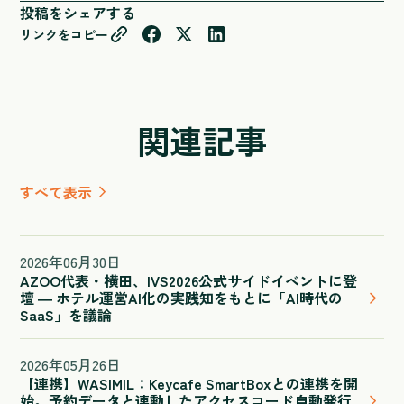
投稿をシェアする
リンクをコピー
関連記事
すべて表示
2026
年
06
月
30
日
AZOO代表・横田、IVS2026公式サイドイベントに登
壇 ― ホテル運営AI化の実践知をもとに「AI時代の
SaaS」を議論
2026
年
05
月
26
日
【連携】WASIMIL：Keycafe SmartBoxとの連携を開
始。予約データと連動したアクセスコード自動発行