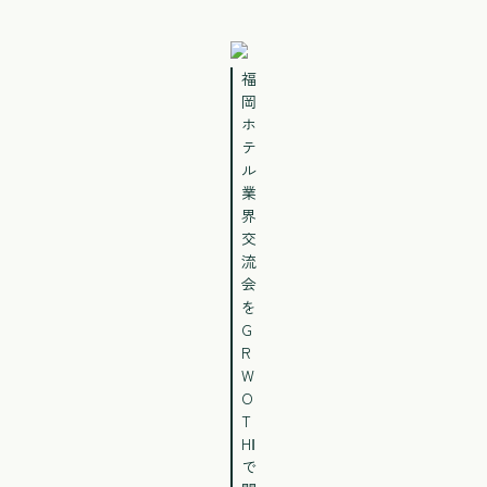
福
岡
ホ
テ
ル
業
界
交
流
会
を
G
R
W
O
T
HⅠ
で