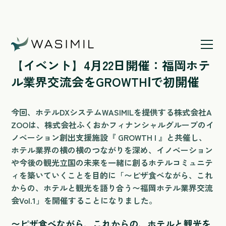
ホームページ
/
【イベント】4月22日開催：福岡ホテル業
界交流会をGROWTHⅠで初開催
【イベント】4月22日開催：福岡ホテ
ル業界交流会をGROWTHⅠで初開催
今回、ホテルDXシステムWASIMILを提供する株式会社A
ZOOは、株式会社ふくおかフィナンシャルグループのイ
ノベーション創出支援施設『 GROWTH I 』と共催し、
ホテル業界の横の横のつながりを深め、イノベーション
や今後の観光立国の未来を一緒に創るホテルコミュニテ
ィを築いていくことを目的に「〜ピザ食べながら、これ
からの、ホテルと観光を語り合う〜福岡ホテル業界交流
会Vol.1」を開催することになりました。
〜ピザ食べながら、これからの、ホテルと観光を