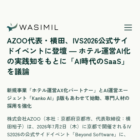
ホームページ
/
AZOO代表・横田、IVS2026公式サイドイ
ベントに登壇 ― ホテル運営AI化の実践知
AZOO代表・横田、IVS2026公式サイ
をもとに「AI時代のSaaS」を議論
ドイベントに登壇 ― ホテル運営AI化
の実践知をもとに「AI時代のSaaS」
を議論
新規事業「ホテル運営AX化パートナー」とAI運営エー
ジェント「Kanko AI」β版もあわせて始動、専門人材の
採用を強化
株式会社AZOO（本社：京都府京都市、代表取締役：横
田裕子）は、2026年7月2日（木）に京都で開催されるIV
S2026の公式サイドイベント「Beyond Software」に、