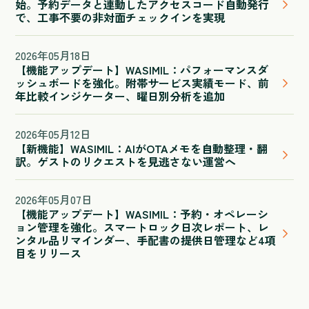
始。予約データと連動したアクセスコード自動発行
で、工事不要の非対面チェックインを実現
2026
年
05
月
18
日
【機能アップデート】WASIMIL：パフォーマンスダ
ッシュボードを強化。附帯サービス実績モード、前
年比較インジケーター、曜日別分析を追加
2026
年
05
月
12
日
【新機能】WASIMIL：AIがOTAメモを自動整理・翻
訳。ゲストのリクエストを見逃さない運営へ
2026
年
05
月
07
日
【機能アップデート】WASIMIL：予約・オペレーシ
ョン管理を強化。スマートロック日次レポート、レ
ンタル品リマインダー、手配書の提供日管理など4項
目をリリース