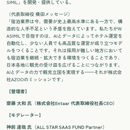
SIMIL」を開発・提供している。
（代表取締役 横田メッセージ）
「宿泊業界は今、需要が史上最高水準にある一方で、構
造的な人手不足という矛盾を抱えています。私たちがW
ASIMILで目指すのは、AIとデータによってホテル運営を
自動化し、少ない人員でも高品質な運営が成り立つモデ
ルをつくることです。それは採用が難しい地方において
も宿泊業を継続・拡大できる環境をつくることであり、
日本各地に観光の受け皿を広げることにつながります。
AIとデータの力で観光立国を実現する——それが株式会
社AZOOのミッションです」
【登壇者】
齋藤 大和 氏（株式会社Entaar 代表取締役社長CEO）
【モデレーター】
神前 達哉 氏（ALL STAR SAAS FUND Partner）