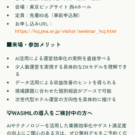
会場：東京ビッグサイト 西4ホール
定員：先着80名（事前申込制）
お申し込みURL：
https://hcj.jma.or.jp/visitor/seminar_hcj.html
■来場・参加メリット
AI活用による運営効率化の実例を直接学べる
少人数運営を実現する具体的なDXモデルを理解でき
る
データ活用による収益改善のヒントを得られる
現場課題に合わせた個別相談がブースで可能
次世代型ホテル運営の方向性を具体的に描ける
💡
WASIMILの導入をご検討中の方へ
AIやテクノロジーを活用した業務効率化やゲスト満足度
の向上にご関心のある方は、ぜひ無料デモをご予約くだ