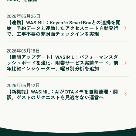
2026
年
05
月
26
日
【連携】WASIMIL：Keycafe SmartBoxとの連携を開
始。予約データと連動したアクセスコード自動発行
で、工事不要の非対面チェックインを実現
2026
年
05
月
18
日
【機能アップデート】WASIMIL：パフォーマンスダ
ッシュボードを強化。附帯サービス実績モード、前
年比較インジケーター、曜日別分析を追加
2026
年
05
月
12
日
【新機能】WASIMIL：AIがOTAメモを自動整理・翻
訳。ゲストのリクエストを見逃さない運営へ