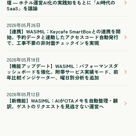
壇 ― ホテル運営AI化の実践知をもとに「AI時代の
SaaS」を議論
2026
年
05
月
26
日
【連携】WASIMIL：Keycafe SmartBoxとの連携を開
始。予約データと連動したアクセスコード自動発行
で、工事不要の非対面チェックインを実現
2026
年
05
月
18
日
【機能アップデート】WASIMIL：パフォーマンスダ
ッシュボードを強化。附帯サービス実績モード、前
年比較インジケーター、曜日別分析を追加
2026
年
05
月
12
日
【新機能】WASIMIL：AIがOTAメモを自動整理・翻
訳。ゲストのリクエストを見逃さない運営へ