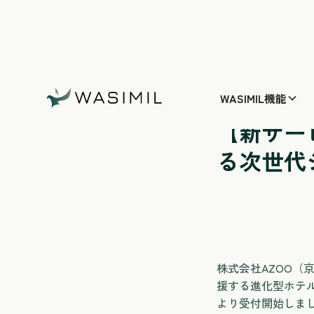
WASIMIL機能
ホームページ
/
【新
【新サー
る次世代
株式会社AZOO
援する進化型ホテルシ
より受付開始しました