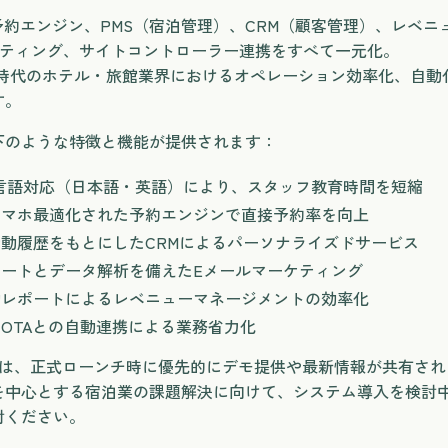
自社予約エンジン、PMS（宿泊管理）、CRM（顧客管理）、レベ
ケティング、サイトコントローラー連携をすべて一元化。
rコロナ時代のホテル・旅館業界におけるオペレーション効率化、自
す。
下のような特徴と機能が提供されます：
2言語対応（日本語・英語）により、スタッフ教育時間を短縮
スマホ最適化された予約エンジンで直接予約率を向上
動履歴をもとにしたCRMによるパーソナライズドサービス
ートとデータ解析を備えたEメールマーケティング
動レポートによるレベニューマネージメントの効率化
のOTAとの自動連携による業務省力化
には、正式ローンチ時に優先的にデモ提供や最新情報が共有され
を中心とする宿泊業の課題解決に向けて、システム導入を検討
討ください。