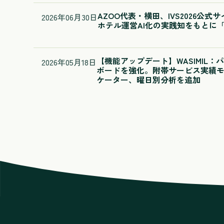
AZOO代表・横田、IVS2026公式
2026
年
06
月
30
日
ホテル運営AI化の実践知をもとに「A
【機能アップデート】WASIMIL
2026
年
05
月
18
日
ボードを強化。附帯サービス実績
ケーター、曜日別分析を追加