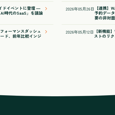
サイドイベントに登壇 ―
【連携】WAS
2026
年
05
月
26
日
I時代のSaaS」を議論
予約データ
要の非対面
：パフォーマンスダッシュ
【新機能】W
2026
年
05
月
12
日
モード、前年比較インジ
ストのリク