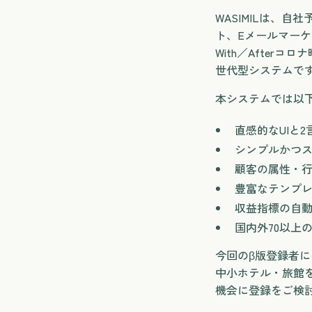
WASIMILは、
ト、Eメールマー
With／Afte
世代型システムで
本システムでは以
直感的なUIと
シンプルかつ
顧客の属性・行
豊富なテンプレ
収益指標の自
国内外70以上
今回のβ版登録者
中小ホテル・旅館
機会に登録をご検