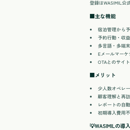
登録はWASIMIL
■主な機能
宿泊管理から
予約行動・収
多言語・多端
Eメールマーケ
OTAとのサイ
■メリット
少人数オペレ
顧客理解と再
レポートの自
初期導入費用不
💡
WASIMILの