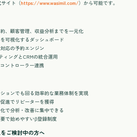
公式サイト（
https://www.wasimil.com/
）から可能です。
予約、顧客管理、収益分析までを一元化
益を可視化するダッシュボード
末対応の予約エンジン
ティングとCRMの統合運用
トコントローラー連携
ーションでも回る効率的な業務体制を実現
訪促進でリピーターを獲得
動化で分析・改善に集中できる
要で始めやすいβ登録制度
導入をご検討中の方へ