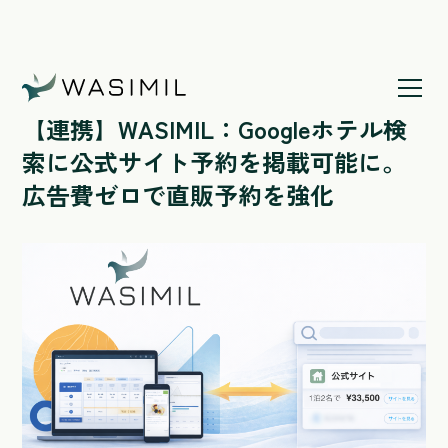
ホームページ
/
【連携】WASIMIL：Googleホテル検索に
公式サイト予約を掲載可能に。広告費ゼ
【連携】WASIMIL：Googleホテル検
ロで直販予約を強化
索に公式サイト予約を掲載可能に。
広告費ゼロで直販予約を強化