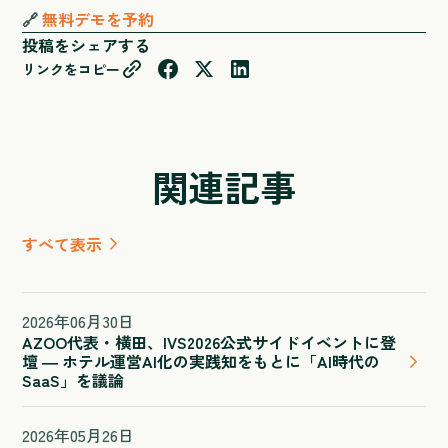
🔗
無料デモを予約
投稿をシェアする
リンクをコピー
関連記事
すべて表示
2026
年
06
月
30
日
AZOO代表・横田、IVS2026公式サイドイベントに登
壇 ― ホテル運営AI化の実践知をもとに「AI時代の
SaaS」を議論
2026
年
05
月
26
日