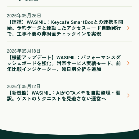
2026
年
05
月
26
日
【連携】WASIMIL：Keycafe SmartBoxとの連携を開
始。予約データと連動したアクセスコード自動発行
で、工事不要の非対面チェックインを実現
2026
年
05
月
18
日
【機能アップデート】WASIMIL：パフォーマンスダ
ッシュボードを強化。附帯サービス実績モード、前
年比較インジケーター、曜日別分析を追加
2026
年
05
月
12
日
【新機能】WASIMIL：AIがOTAメモを自動整理・翻
訳。ゲストのリクエストを見逃さない運営へ