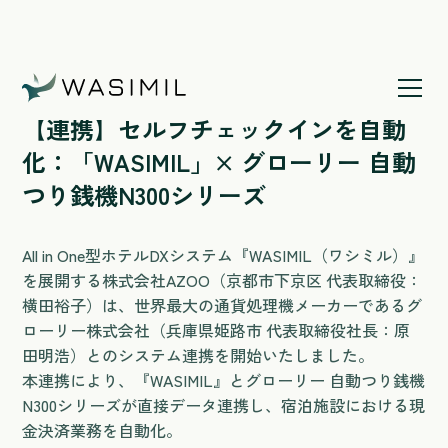
ホームページ
/
【連携】セルフチェックインを自動化：
「WASIMIL」× グローリー 自動つり銭機
【連携】セルフチェックインを自動
N300シリーズ
化：「WASIMIL」× グローリー 自動
つり銭機N300シリーズ
All in One型ホテルDXシステム『WASIMIL（ワシミル）』
を展開する株式会社AZOO（京都市下京区 代表取締役：
横田裕子）は、世界最大の通貨処理機メーカーであるグ
ローリー株式会社（兵庫県姫路市 代表取締役社長：原
田明浩）とのシステム連携を開始いたしました。
本連携により、『WASIMIL』とグローリー 自動つり銭機
N300シリーズが直接データ連携し、宿泊施設における現
金決済業務を自動化。