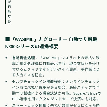
が
自
動
反
映
■『WASIMIL』とグローリー 自動つり銭機
N300シリーズの連携概要
自動現金処理：
『WASIMIL』フォリオ上の未払い残
高が現金処理機に自動表示され、現金支払いを受け
付けるとフォリオがリアルタイム更新。手作業によ
る入力ミスを防止。
セルフチェックイン機能強化：
オンラインチェック
イン時に未払い残高がある場合、最終ステップで自
動つり銭機による現金決済が可能。Square/Stripeや
POS端末を用いたクレジットカード決済にも対応。
スマートロック連携：
未払い残高がゼロになった時