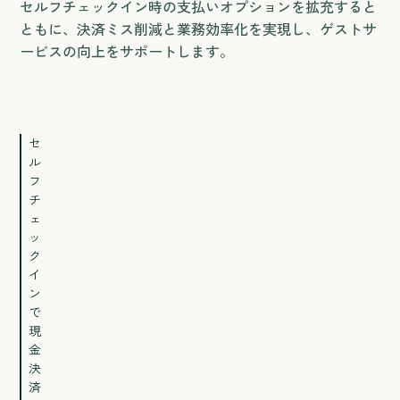
セルフチェックイン時の支払いオプションを拡充すると
ともに、決済ミス削減と業務効率化を実現し、ゲストサ
ービスの向上をサポートします。
セ
ル
フ
チ
ェ
ッ
ク
イ
ン
で
現
金
決
済