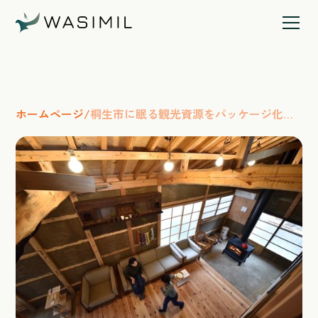
ホームページ
/
桐生市に眠る観光資源をパッケージ化す
る。複数棟経営型”まちやど”が求める
PMSとは